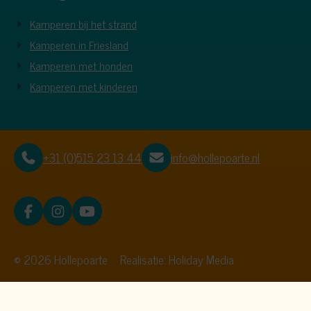
Kamperen bij het strand
Kamperen in Friesland
Kamperen met honden
Kamperen met kinderen
+31 (0)515 23 13 44
info@hollepoarte.nl
© 2026 Hollepoarte
Realisatie: Holiday Media