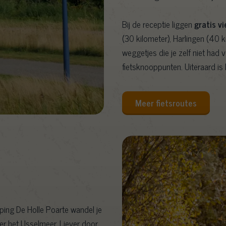
Bij de receptie liggen
gratis vi
(30 kilometer), Harlingen (40 
weggetjes die je zelf niet had
fietsknooppunten. Uiteraard is
Meer fietsroutes
ing De Holle Poarte wandel je
er het IJsselmeer. Liever door