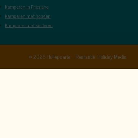
Kamperen in Friesland
Kamperen met honden
Kamperen met kinderen
© 2026 Hollepoarte
Realisatie: Holiday Media
op accepteren te klikken, geef je aan hiermee akkoord te
Alles accepteren
Alleen noodzakelijk
Aanpassen