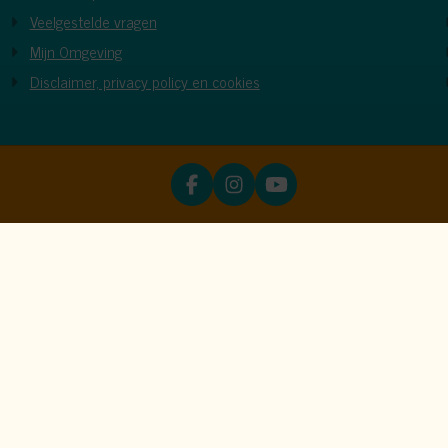
Veelgestelde vragen
Mijn Omgeving
Disclaimer, privacy policy en cookies
ies
en. Meer informatie is beschikbaar in onze
privacyverklaring
. Door 