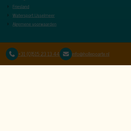
Friesland
Watersport IJsselmeer
Algemene voorwaarden
+31 (0)515 23 13 44
info@hollepoarte.nl
Deze website gebruikt cook
We gebruiken cookies om de website goed te laten functioner
gaan.