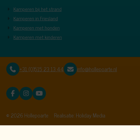
Kamperen bij het strand
Kamperen in Friesland
Kamperen met honden
Kamperen met kinderen
+31 (0)515 23 13 44
info@hollepoarte.nl
© 2026 Hollepoarte
Realisatie: Holiday Media