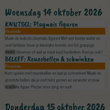
woensdag 14 oktober 2026
KNUTSEL: Playmais figuren
Piramide
Maak de leukste playmais figuren! Met een beetje water en
veel fantasie tover je kleurrijke korrels om tot grappige
10:00
dieren, bloemen of wat je maar kunt bedenken. Kom je ook?
BELEEF: Reuzebellen & schminken
Piramide
Kom spelen met reuzebellen en laat je schminken! Maak de
grootste bellen die je ooit hebt gezien en verander in jouw
14:00
favoriete figuur. Plezier voor jong en oud!
donderdag 15 oktober 2026