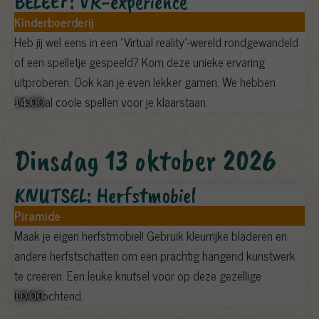
BELEEF: VR-experience
Kinderboerderij
Heb jij wel eens in een "Virtual reality"-wereld rondgewandeld
of een spelletje gespeeld? Kom deze unieke ervaring
uitproberen. Ook kan je even lekker gamen. We hebben
14:00
allemaal coole spellen voor je klaarstaan.
dinsdag 13 oktober 2026
KNUTSEL: Herfstmobiel
Piramide
Maak je eigen herfstmobiel! Gebruik kleurrijke bladeren en
andere herfstschatten om een prachtig hangend kunstwerk
te creëren. Een leuke knutsel voor op deze gezellige
10:00
herfstochtend.