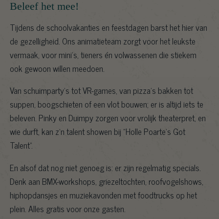
Beleef het mee!
Tijdens de schoolvakanties en feestdagen barst het hier van
de gezelligheid. Ons animatieteam zorgt voor het leukste
vermaak, voor mini’s, tieners én volwassenen die stiekem
ook gewoon willen meedoen.
Van schuimparty’s tot VR-games, van pizza’s bakken tot
suppen, boogschieten of een vlot bouwen; er is altijd iets te
beleven. Pinky en Duimpy zorgen voor vrolijk theaterpret, en
wie durft, kan z’n talent showen bij "Holle Poarte's Got
Talent".
En alsof dat nog niet genoeg is: er zijn regelmatig specials.
Denk aan BMX-workshops, griezeltochten, roofvogelshows,
hiphopdansjes en muziekavonden met foodtrucks op het
plein. Alles gratis voor onze gasten.