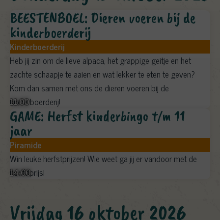
BEESTENBOEL: Dieren voeren bij de
kinderboerderij
Kinderboerderij
Heb jij zin om de lieve alpaca, het grappige geitje en het
zachte schaapje te aaien en wat lekker te eten te geven?
Kom dan samen met ons de dieren voeren bij de
11:00
kinderboerderij!
GAME: Herfst kinderbingo t/m 11
jaar
Piramide
Win leuke herfstprijzen! Wie weet ga jij er vandoor met de
14:00
hoofdprijs!
vrijdag 16 oktober 2026