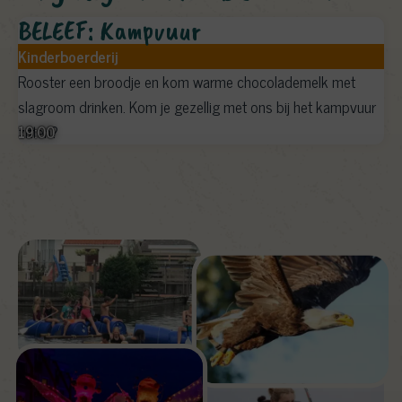
BELEEF: Kampvuur
Kinderboerderij
Rooster een broodje en kom warme chocolademelk met
slagroom drinken. Kom je gezellig met ons bij het kampvuur
19:00
zitten?