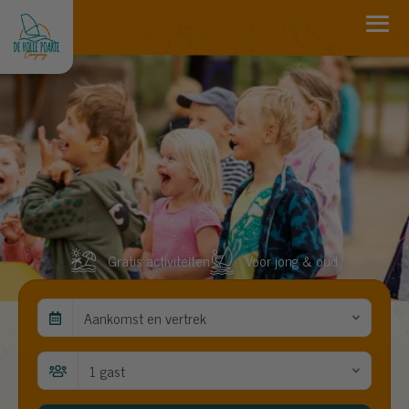
Gratis activiteiten
Voor jong & oud
Aankomst en vertrek
1 gast