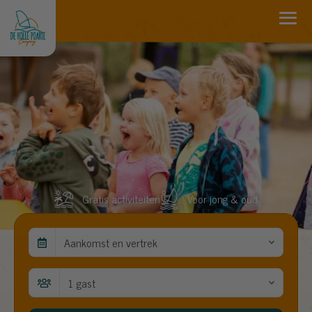
Gratis activiteiten
Voor jong & oud
Aankomst en vertrek
1 gast