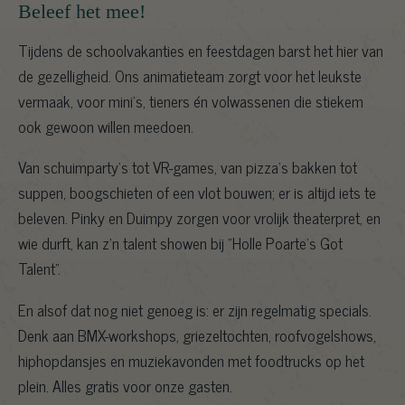
Beleef het mee!
Tijdens de schoolvakanties en feestdagen barst het hier van
de gezelligheid. Ons animatieteam zorgt voor het leukste
vermaak, voor mini’s, tieners én volwassenen die stiekem
ook gewoon willen meedoen.
Van schuimparty’s tot VR-games, van pizza’s bakken tot
suppen, boogschieten of een vlot bouwen; er is altijd iets te
beleven. Pinky en Duimpy zorgen voor vrolijk theaterpret, en
wie durft, kan z’n talent showen bij "Holle Poarte's Got
Talent".
En alsof dat nog niet genoeg is: er zijn regelmatig specials.
Denk aan BMX-workshops, griezeltochten, roofvogelshows,
hiphopdansjes en muziekavonden met foodtrucks op het
plein. Alles gratis voor onze gasten.