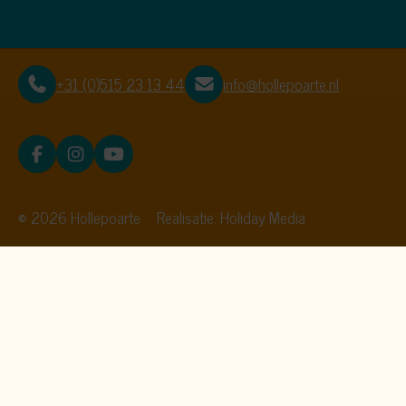
+31 (0)515 23 13 44
info@hollepoarte.nl
© 2026 Hollepoarte
Realisatie: Holiday Media
Deze website gebruikt
cookies
We gebruiken cookies om de website goed te laten
functioneren. Meer informatie is beschikbaar in onze