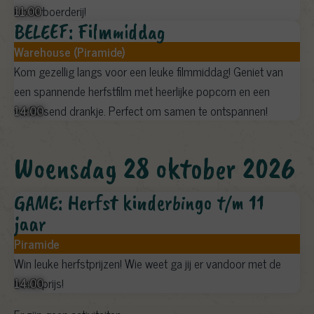
11:00
kinderboerderij!
BELEEF: Filmmiddag
Warehouse (Piramide)
Kom gezellig langs voor een leuke filmmiddag! Geniet van
een spannende herfstfilm met heerlijke popcorn en een
14:00
verfrissend drankje. Perfect om samen te ontspannen!
woensdag 28 oktober 2026
GAME: Herfst kinderbingo t/m 11
jaar
Piramide
Win leuke herfstprijzen! Wie weet ga jij er vandoor met de
14:00
hoofdprijs!