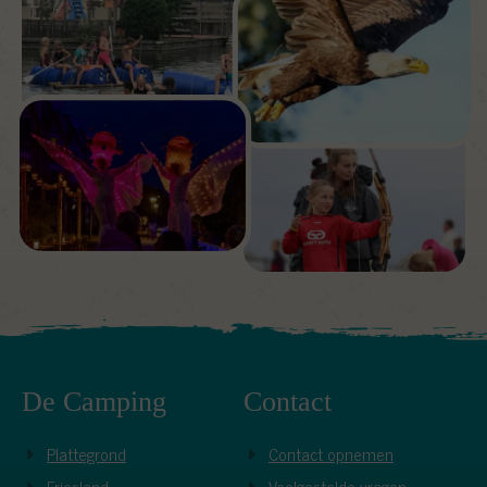
De Camping
Contact
Plattegrond
Contact opnemen
Friesland
Veelgestelde vragen