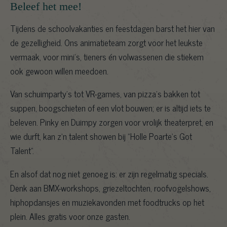
Beleef het mee!
Tijdens de schoolvakanties en feestdagen barst het hier van
de gezelligheid. Ons animatieteam zorgt voor het leukste
vermaak, voor mini’s, tieners én volwassenen die stiekem
ook gewoon willen meedoen.
Van schuimparty’s tot VR-games, van pizza’s bakken tot
suppen, boogschieten of een vlot bouwen; er is altijd iets te
beleven. Pinky en Duimpy zorgen voor vrolijk theaterpret, en
wie durft, kan z’n talent showen bij "Holle Poarte's Got
Talent".
En alsof dat nog niet genoeg is: er zijn regelmatig specials.
Denk aan BMX-workshops, griezeltochten, roofvogelshows,
hiphopdansjes en muziekavonden met foodtrucks op het
plein. Alles gratis voor onze gasten.