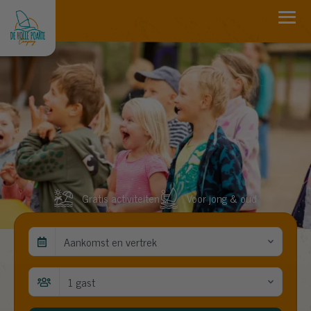
Gratis activiteiten
Voor jong & oud
Aankomst en vertrek
1 gast