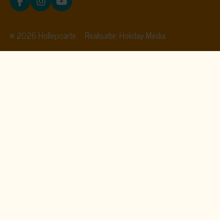
© 2026 Hollepoarte
Realisatie: Holiday Media
Deze website gebruikt
cookies
We gebruiken cookies om de website goed te laten
functioneren. Meer informatie is beschikbaar in onze
privacyverklaring
. Door op accepteren te klikken, geef je aan
hiermee akkoord te gaan.
Alleen noodzakelijk
Aanpassen
Alles accepteren