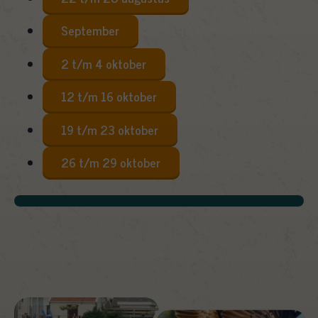
September
2 t/m 4 oktober
12 t/m 16 oktober
19 t/m 23 oktober
26 t/m 29 oktober