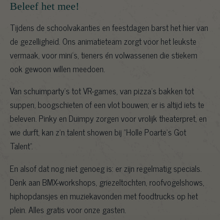
Beleef het mee!
Tijdens de schoolvakanties en feestdagen barst het hier van
de gezelligheid. Ons animatieteam zorgt voor het leukste
vermaak, voor mini’s, tieners én volwassenen die stiekem
ook gewoon willen meedoen.
Van schuimparty’s tot VR-games, van pizza’s bakken tot
suppen, boogschieten of een vlot bouwen; er is altijd iets te
beleven. Pinky en Duimpy zorgen voor vrolijk theaterpret, en
wie durft, kan z’n talent showen bij "Holle Poarte's Got
Talent".
En alsof dat nog niet genoeg is: er zijn regelmatig specials.
Denk aan BMX-workshops, griezeltochten, roofvogelshows,
hiphopdansjes en muziekavonden met foodtrucks op het
plein. Alles gratis voor onze gasten.