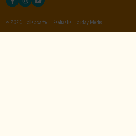
© 2026 Hollepoarte
Realisatie: Holiday Media
Deze website gebruikt
cookies
We gebruiken cookies om de website goed te laten
functioneren. Meer informatie is beschikbaar in onze
privacyverklaring
. Door op accepteren te klikken, geef je aan
hiermee akkoord te gaan.
Alleen noodzakelijk
Aanpassen
Alles accepteren