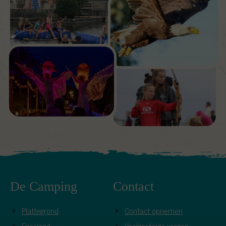
De Camping
Contact
Plattegrond
Contact opnemen
Friesland
Veelgestelde vragen