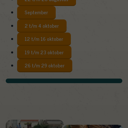
September
2 t/m 4 oktober
12 t/m 16 oktober
19 t/m 23 oktober
26 t/m 29 oktober