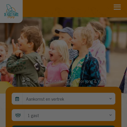
Gratis activiteiten
Voor jong & oud
Aankomst en vertrek
1 gast